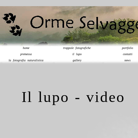
home
trappole fotografiche
portfolio
premessa
il lupo
contatti
la fotografia naturalistica
gallery
news
Il lupo - video