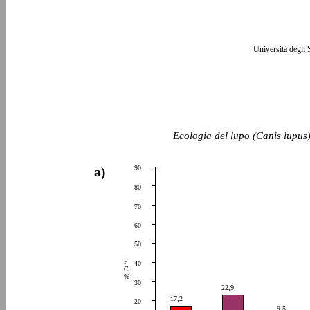
Università degli 
Ecologia del lupo (Canis lupus)
90
a)
80
70
60
50
F
40
C
%
30
22,9
17,2
20
9,5