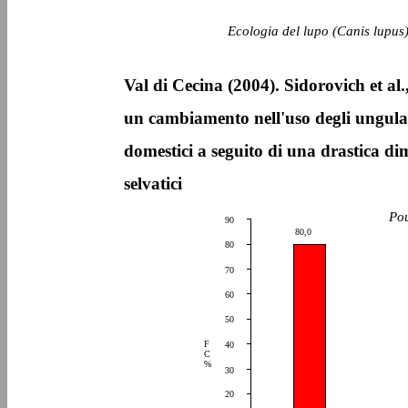
Ecologia del lupo (Canis lupus)
Val di Cecina (2004). Sidorovich et al.
un cambiamento nell'uso degli ungulati 
domestici a seguito di una drastica dim
selvatici
Pou
90
80,0
80
70
60
50
F
40
C
%
30
20