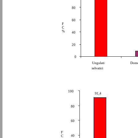
80
60
F
C
%
40
20
0
Ungulati
Dome
selvatici
100
91,4
80
60
F
40
C