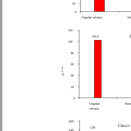
10
0
Ungulati selvatici
Do
120
102,0
100
80
60
F
C
%
40
20
0
Ungulati
Dome
selvatici
160
Ciucci 
136
140