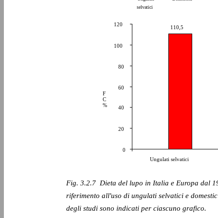
selvatici
120
110,5
100
80
60
F
C
%
40
20
0
Ungulati selvatici
Fig. 3.2.7 ­ Dieta del lupo in Italia e Europa dal 
riferimento all'uso di ungulati selvatici e domestic
degli studi sono indicati per ciascuno grafico.