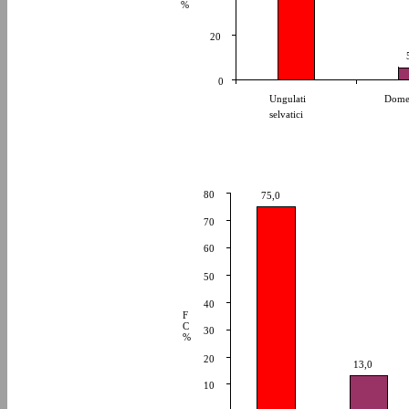
%
20
0
Ungulati
Domes
selvatici
80
75,0
70
60
50
40
F
C
30
%
20
13,0
10