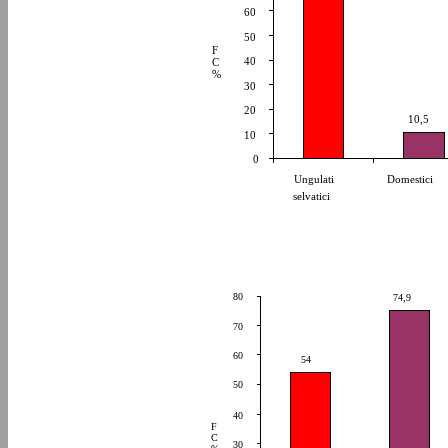
60
50
F
40
C
%
30
20
10,5
10
0
Ungulati
Domestici
selvatici
80
74,9
70
60
54
50
40
F
C
30