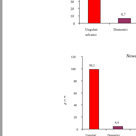
30
20
6,7
10
0
Ungulati
Domestici
selvatici
Nowa
120
99,2
100
80
60
F
C
%
40
20
4,4
0
Ungulati
Domestici