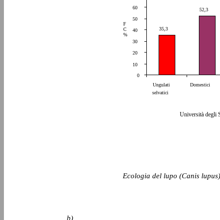
60
52,3
50
F
35,3
C
40
%
30
20
10
0
Ungulati
Domestici
selvatici
Università degli 
Ecologia del lupo (Canis lupus)
b)