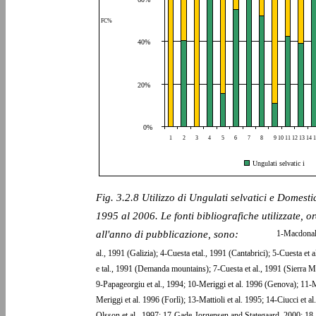
FC%
40%
20%
0%
1
2
3
4
5
6
7
8
9 10 11 12 13 14 
Ungulati selvatic i
Fig. 3.2.8 Utilizzo di Ungulati selvatici e Domesti
1995 al 2006. Le fonti bibliografiche utilizzate, o
all'anno di pubblicazione, sono:
1-Macdonald
al., 1991 (Galizia); 4-Cuesta etal., 1991 (Cantabrici); 5-Cuesta et
e tal., 1991 (Demanda mountains); 7-Cuesta et al., 1991 (Sierra M
9-Papageorgiu et al., 1994; 10-Meriggi et al. 1996 (Genova); 11-M
Meriggi et al. 1996 (Forlì); 13-Mattioli et al. 1995; 14-Ciucci et al
Olsson et al., 1997; 17-Gade-Jorgensen and Stategaard, 2000; 18-J