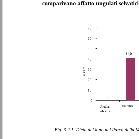
comparivano affatto ungulati selvatici 
70
60
50
41,0
40
F
30
C
%
20
10
0
0
Domestici
Ungulati
selvatici
Fig. 3.2.1 ­ Dieta del lupo nel Parco della