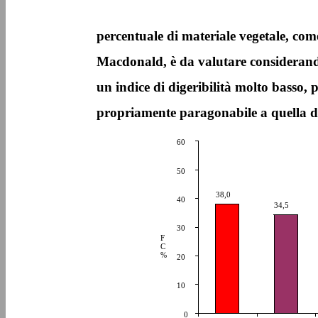
percentuale di materiale vegetale, com
Macdonald, è da valutare considerando
un indice di digeribilità molto basso, 
propriamente paragonabile a quella de
60
50
38,0
40
34,5
30
F
C
%
20
10
0