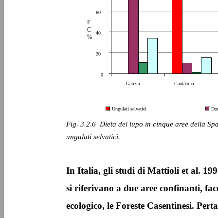
60
F
C
40
%
20
0
Galizia
Cantabrici
Ungulati selvatici
Dom
Fig. 3.2.6 ­ Dieta del lupo in cinque aree della Spa
ungulati selvatici.
In Italia, gli studi di Mattioli et al. 1
si riferivano a due aree confinanti, fac
ecologico, le Foreste Casentinesi. Perta