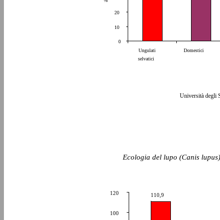
%
20
10
0
Ungulati
Domestici
selvatici
Università degli 
Ecologia del lupo (Canis lupus)
120
110,9
100