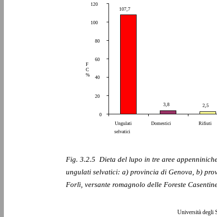
120
107,7
100
80
60
F
C
%
40
20
3,8
2,5
0
Ungulati
Domestici
Rifiuti
selvatici
Fig. 3.2.5 ­ Dieta del lupo in tre aree appenniniche
ungulati selvatici: a) provincia di Genova, b) prov
Forlì, versante romagnolo delle Foreste Casentine
Università degli 