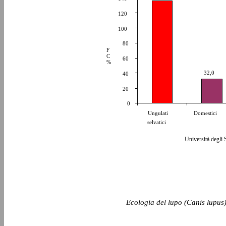
120
100
80
F
C
60
%
32,0
40
20
0
Ungulati
Domestici
selvatici
Università degli 
Ecologia del lupo (Canis lupus)