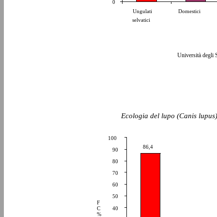
0
Ungulati
Domestici
selvatici
Università degli 
Ecologia del lupo (Canis lupus)
100
86,4
90
80
70
60
50
F
C
40
%