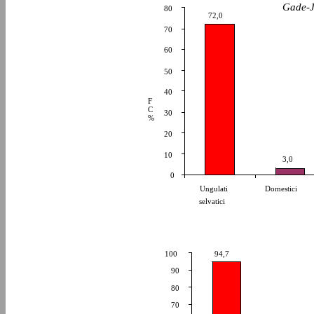
Gade-J
80
72,0
70
60
50
40
F
C
30
%
20
10
3,0
0
Ungulati
Domestici
selvatici
100
94,7
90
80
70