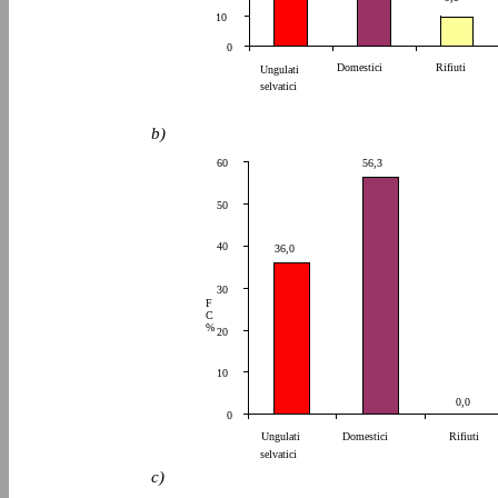
10
0
Domestici
Rifiuti
Ungulati
selvatici
b)
60
56,3
50
40
36,0
30
F
C
%
20
10
0,0
0
Ungulati
Domestici
Rifiuti
selvatici
c)