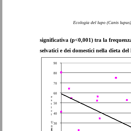
Ecologia del lupo (Canis lupus)
significativa (p<0,001) tra la frequen
selvatici e dei domestici nella dieta del
90
80
70
60
e
s
50
t
i
c
40
i
U
30
n
F
g