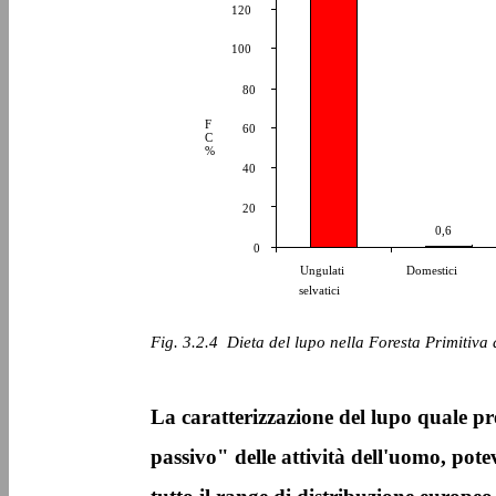
120
100
80
F
60
C
%
40
20
0,6
0
Ungulati
Domestici
selvatici
Fig. 3.2.4 ­ Dieta del lupo nella Foresta Primitiva
La caratterizzazione del lupo quale pre
passivo" delle attività dell'uomo, potev