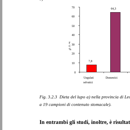
70
64,3
60
50
40
F
30
C
%
20
7,8
10
0
Ungulati
Domestici
selvatici
Fig. 3.2.3 ­ Dieta del lupo a) nella provincia di L
a 19 campioni di contenuto stomacale).
In entrambi gli studi, inoltre, è risult