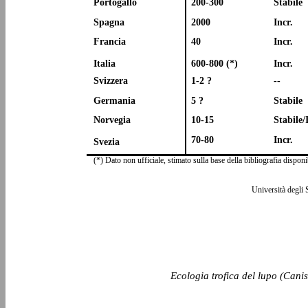
Portogallo
200-300
Stabile
Spagna
2000
Incr.
Francia
40
Incr.
Italia
600-800 (*)
Incr.
Svizzera
1-2 ?
--
Germania
5 ?
Stabile
Norvegia
10-15
Stabile/
70-80
Incr.
Svezia
(*) Dato non ufficiale, stimato sulla base della bibliografia disponi
Università degli 
Ecologia trofica del lupo (Canis