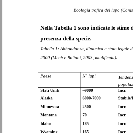
Ecologia trofica del lupo (Canis
Nella Tabella 1 sono indicate le stime d
presenza della specie.
Tabella 1: Abbondanza, dinamica e stato legale de
2000 (Mech e Boitani, 2003, modificata).
Paese
N° lupi
Tenden
popolaz
Stati Uniti
~9000
Incr.
Alaska
6000-7000
Stabile/
Minnesota
2500
Incr.
Montana
70
Incr.
Idaho
185
Incr.
Wyoming
165
Incr.