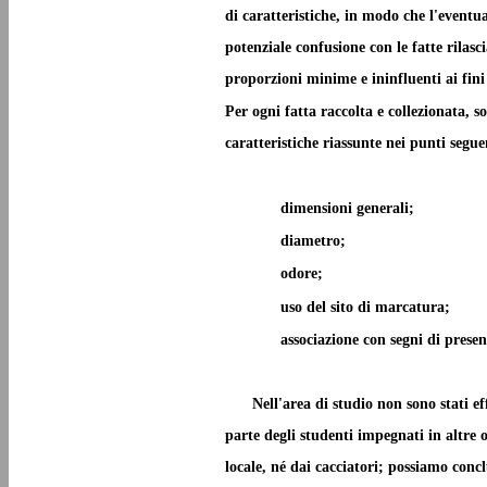
di caratteristiche, in modo che l'eventu
potenziale confusione con le fatte rilasci
proporzioni minime e ininfluenti ai fini 
Per ogni fatta raccolta e collezionata, 
caratteristiche riassunte nei punti segue
dimensioni generali;
diametro;
odore;
uso del sito di marcatura;
associazione con segni di presen
Nell'area di studio non sono stati e
parte degli studenti impegnati in altre 
locale, né dai cacciatori; possiamo con