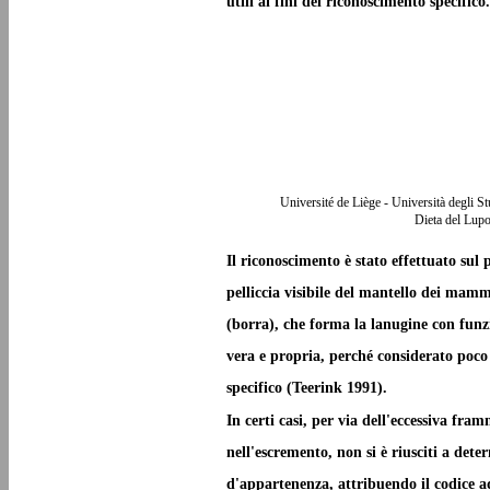
utili ai fini del riconoscimento specifico.
Université de Liège - Università degli S
Dieta del Lupo
Il riconoscimento è stato effettuato sul
pelliccia visibile del mantello dei mamm
(borra), che forma la lanugine con funzi
vera e propria, perché considerato poco 
specifico (Teerink 1991).
In certi casi, per via dell'eccessiva fra
nell'escremento, non si è riusciti a det
d'appartenenza, attribuendo il codice a